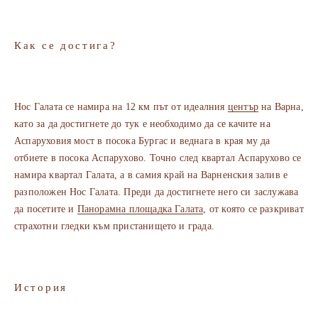
Как се достига?
Нос Галата се намира на 12 км път от идеалния
център
на Варна,
като за да достигнете до тук е необходимо да се качите на
Аспаруховия мост в посока Бургас и веднага в края му да
отбиете в посока Аспарухово. Точно след квартал Аспарухово се
намира квартал Галата, а в самия край на Варненския залив е
разположен Нос Галата. Преди да достигнете него си заслужава
да посетите и
Панорамна площадка Галата
, от която се разкриват
страхотни гледки към пристанището и града.
История