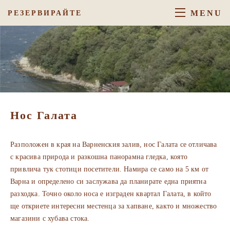
MENU
РЕЗЕРВИРАЙТЕ
Нос Галата
Разположен в края на Варненския залив, нос Галата се отличава
с красива природа и разкошна панорамна гледка, която
привлича тук стотици посетители. Намира се само на 5 км от
Варна и определено си заслужава да планирате една приятна
разходка. Точно около носа е изграден квартал Галата, в който
ще откриете интересни местенца за хапване, както и множество
магазини с хубава стока.