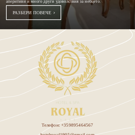
аперитиви и много други удоволствия за небцето.
РАЗБЕРИ ПОВЕЧЕ
Телефон: +359895464567
hotelroyal1905@gmail.com