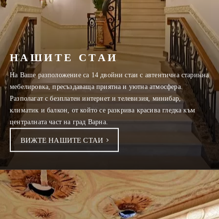
НАШИТЕ СТАИ
На Ваше разположение са 14 двойни стаи с автентична старинна
мебелировка, пресъздаваща приятна и уютна атмосфера.
Разполагат с безплатен интернет и телевизия, минибар,
климатик и балкон, от който се разкрива красива гледка към
централната част на град Варна.
ВИЖТЕ НАШИТЕ СТАИ