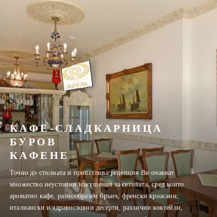
КАФЕ-СЛАДКАРНИЦА
БУРОВ
КАФЕНЕ
Точно до стилната и приветлива рецепция Ви очакват
множество неустоими изкушения за сетивата, сред които
ароматно кафе, разнообразен брънч, френски кроасани,
италиански и здравословни десерти, различни коктейли,