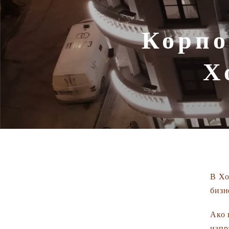
Корпо
Х
В Хо
бизн
Ако 
изпр