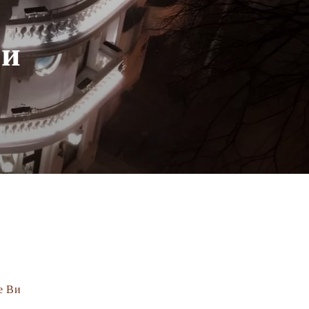
ти
а
е Ви