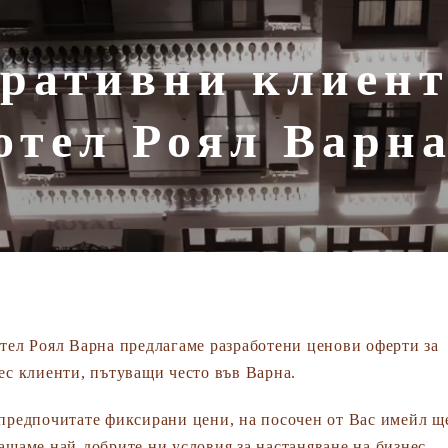
ративни клиен
отел Роял Варн
тел Роял Варна предлагаме разработени ценови оферти за
ес клиенти, пътуващи често във Варна.
предпочитате фиксирани цени, на посочен от Вас имейл щ
ащаме най-добрите ни условия за настаняване на бизнес