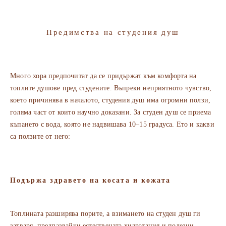
Предимства на студения душ
Много хора предпочитат да се придържат към комфорта на
топлите душове пред студените. Въпреки неприятното чувство,
което причинява в началото, студения душ има огромни ползи,
голяма част от които научно доказани. За студен душ се приема
къпането с вода, която не надвишава 10–15 градуса. Ето и какви
са ползите от него:
Подържа здравето на косата и кожата
Топлината разширява порите, а взимането на студен душ ги
затваря, предпазвайки естествената хидратация и полезни