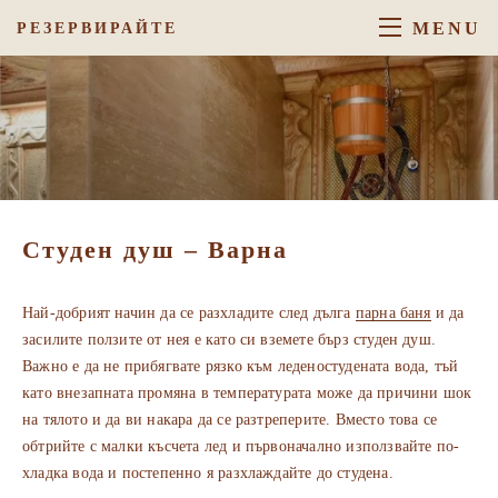
MENU
РЕЗЕРВИРАЙТЕ
Студен душ – Варна
Най-добрият начин да се разхладите след дълга
парна баня
и да
засилите ползите от нея е като си вземете бърз студен душ.
Важно е да не прибягвате рязко към леденостудената вода, тъй
като внезапната промяна в температурата може да причини шок
на тялото и да ви накара да се разтреперите. Вместо това се
обтрийте с малки късчета лед и първоначално използвайте по-
хладка вода и постепенно я разхлаждайте до студена.