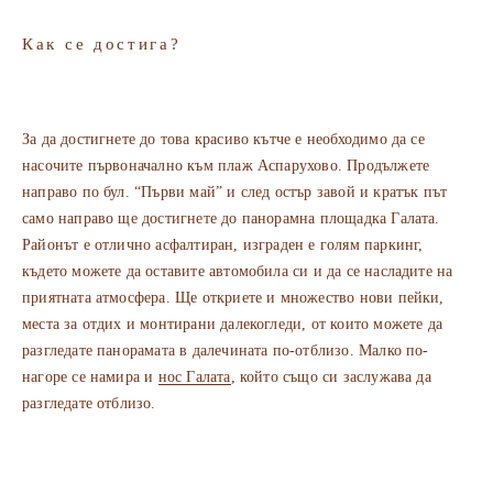
Как се достига?
За да достигнете до това красиво кътче е необходимо да се
насочите първоначално към плаж Аспарухово. Продължете
направо по бул. “Първи май” и след остър завой и кратък път
само направо ще достигнете до панорамна площадка Галата.
Районът е отлично асфалтиран, изграден е голям паркинг,
където можете да оставите автомобила си и да се насладите на
приятната атмосфера. Ще откриете и множество нови пейки,
места за отдих и монтирани далекогледи, от които можете да
разгледате панорамата в далечината по-отблизо. Малко по-
нагоре се намира и
нос Галата
, който също си заслужава да
разгледате отблизо.