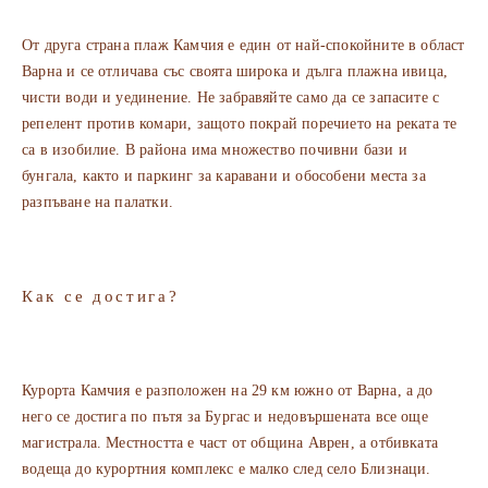
От друга страна плаж Камчия е един от най-спокойните в област
Варна и се отличава със своята широка и дълга плажна ивица,
чисти води и уединение. Не забравяйте само да се запасите с
репелент против комари, защото покрай поречието на реката те
са в изобилие. В района има множество почивни бази и
бунгала, както и паркинг за каравани и обособени места за
разпъване на палатки.
Как се достига?
Курорта Камчия е разположен на 29 км южно от Варна, а до
него се достига по пътя за Бургас и недовършената все още
магистрала. Местността е част от община Аврен, а отбивката
водеща до курортния комплекс е малко след село Близнаци.