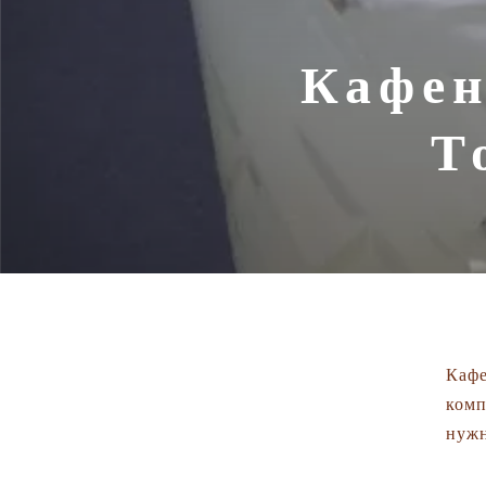
Кафен
Т
Кафе
комп
нужн